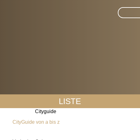
Suche i
LISTE
Cityguide
CityGuide von a bis z